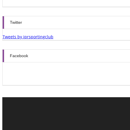
Twitter
Tweets by iprsportingclub
Facebook