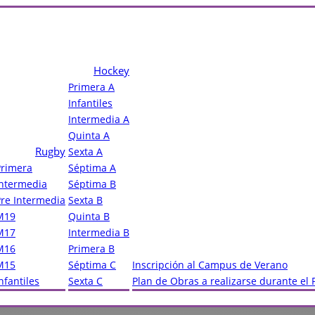
Hockey
Primera A
Infantiles
Intermedia A
Quinta A
Rugby
Sexta A
Primera
Séptima A
Intermedia
Séptima B
Pre Intermedia
Sexta B
M19
Quinta B
M17
Intermedia B
M16
Primera B
M15
Séptima C
Inscripción al Campus de Verano
nfantiles
Sexta C
Plan de Obras a realizarse durante el