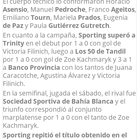
El cuerpo técnico lo conformaron Horacio
Asensio
, Manuel
Pedroche
, Franco
Ageitos
,
Emiliano
Tourn
, Mariela
Prados
, Eugenia
de Paz
y Paula
Gutiérrez Gutretch
.
En cuanto a la campaña,
Sporting superó a
Trinity
en el debut por 1 a 0 con gol de
Victoria Filinich, luego a
Los 50 de Tandil
por 1 a 0 con gol de Zoe Kachmaryk y 3 a 1
a
Banco Provincia
con los tantos de Juana
Caracotche, Agustina Álvarez y Victoria
Filinich.
En la semifinal, jugada el sábado, el rival fue
Sociedad Sportiva de Bahía Blanca
y el
triunfo correspondió al conjunto
marplatense por 1 a 0 con el tanto de Zoe
Kachmaryk.
Sporting repitió el título obtenido en el