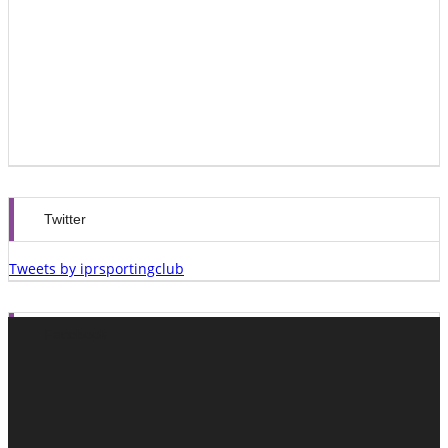
Twitter
Tweets by iprsportingclub
Facebook