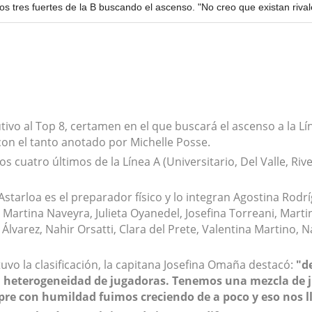
os tres fuertes de la B buscando el ascenso. "No creo que existan rival
vo al Top 8, certamen en el que buscará el ascenso a la Lín
 con el tanto anotado por Michelle Posse.
 cuatro últimos de la Línea A (Universitario, Del Valle, Rive
starloa es el preparador físico y lo integran Agostina Rodríg
, Martina Naveyra, Julieta Oyanedel, Josefina Torreani, Mar
Álvarez, Nahir Orsatti, Clara del Prete, Valentina Martino, 
tuvo la clasificación, la capitana Josefina Omaña destacó:
"d
s la heterogeneidad de jugadoras. Tenemos una mezcla de
mpre con humildad fuimos creciendo de a poco y eso nos l