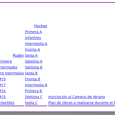
Hockey
Primera A
Infantiles
Intermedia A
Quinta A
Rugby
Sexta A
Primera
Séptima A
Intermedia
Séptima B
Pre Intermedia
Sexta B
M19
Quinta B
M17
Intermedia B
M16
Primera B
M15
Séptima C
Inscripción al Campus de Verano
nfantiles
Sexta C
Plan de Obras a realizarse durante el